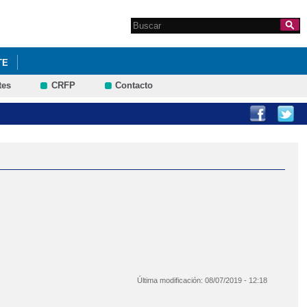
Search this site
Formulario de
búsqueda
TE
tes
CRFP
Contacto
Última modificación:
08/07/2019 - 12:18