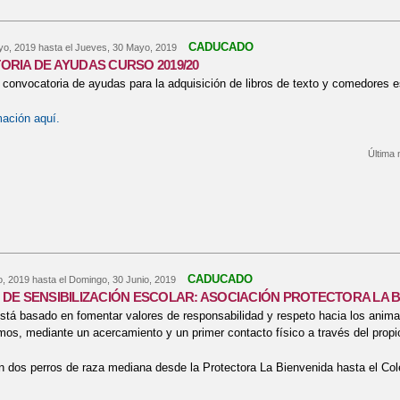
CADUCADO
yo, 2019
hasta el
Jueves, 30 Mayo, 2019
RIA DE AYUDAS CURSO 2019/20
 convocatoria de ayudas para la adquisición de libros de texto y comedores e
mación aquí.
Última 
bre CONVOCATORIA DE AYUDAS CURSO 2019/20
CADUCADO
o, 2019
hasta el
Domingo, 30 Junio, 2019
DE SENSIBILIZACIÓN ESCOLAR: ASOCIACIÓN PROTECTORA LA 
stá basado en fomentar valores de responsabilidad y respeto hacia los animal
os, mediante un acercamiento y un primer contacto físico a través del propi
n dos perros de raza mediana desde la Protectora La Bienvenida hasta el Col