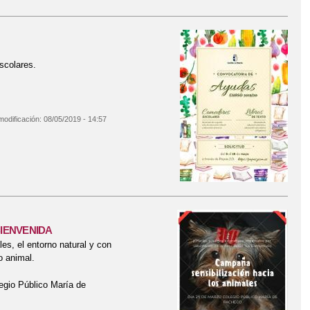
scolares.
modificación:
08/05/2019 - 14:57
BIENVENIDA
es, el entorno natural y con
o animal.
egio Público María de