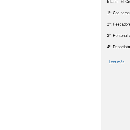
Infantil: El Ci
1º: Cocineros
2º: Pescador
3º: Personal 
4º: Deportista
Leer más
so