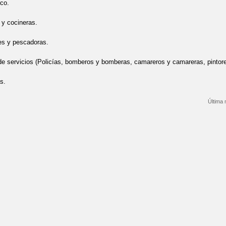
rco.
 y cocineras.
es y pescadoras.
de servicios (Policías, bomberos y bomberas, camareros y camareras, pintores
s.
Última 
bre CARNAVAL 2019