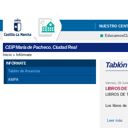
NUESTRO CEN
EducamosC
CEIP María de Pacheco, Ciudad Real
Inicio
»
Infórmate
Se encuentra usted aquí
Tablón
INFÓRMATE
Tablón de Anuncios
AMPA
Viernes, 28 Juni
LIBROS DE
LIBROS DE 
Los libros de 
Leer más
so