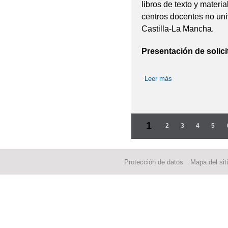
libros de texto y materi
centros docentes no uni
Castilla-La Mancha.
Presentación de solici
Leer más
sobre CONVOCA
Páginas
1
2
3
4
5
Protección de datos
Mapa del sit