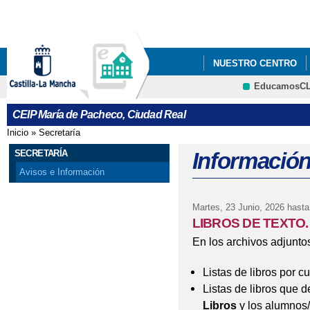
Pa
co
pri
NUESTRO CENTRO
EducamosC
CRFP
CEIP María de Pacheco, Ciudad Real
Inicio
»
Secretaría
Se encuentra usted aquí
SECRETARÍA
Información
Avisos e Información
Martes, 23 Junio, 2026
hasta
LIBROS DE TEXTO.
En los archivos adjuntos
Listas de libros por c
Listas de libros que 
Libros
y los alumnos/