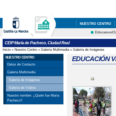
Pa
co
pri
NUESTRO CENTRO
EducamosC
CRFP
CEIP María de Pacheco, Ciudad Real
Inicio
»
Nuestro Centro
»
Galería Multimedia
»
Galería de Imágenes
Se encuentra usted aquí
EDUCACIÓN V
NUESTRO CENTRO
Datos de Contacto
Galería Multimedia
Galería de Imágenes
Galería de Vídeos
Nuestro nombre: ¿Quién fue María
Pacheco?